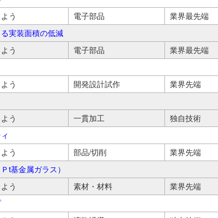
しよう
電子部品
業界最先端
よる実装面積の低減
しよう
電子部品
業界最先端
しよう
開発設計試作
業界先端
しよう
一貫加工
独自技術
ティ
しよう
部品/切削
業界先端
Ｐt基金属ガラス）
しよう
素材・材料
業界先端
プ