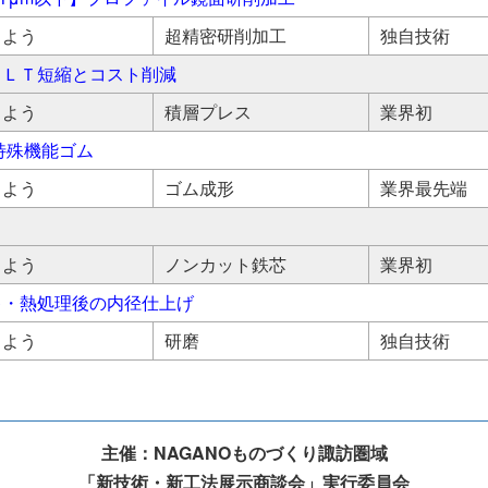
しよう
超精密研削加工
独自技術
るＬＴ短縮とコスト削減
しよう
積層プレス
業界初
特殊機能ゴム
しよう
ゴム成形
業界最先端
しよう
ノンカット鉄芯
業界初
キ・熱処理後の内径仕上げ
しよう
研磨
独自技術
主催：NAGANOものづくり諏訪圏域
「新技術・新工法展示商談会」実行委員会