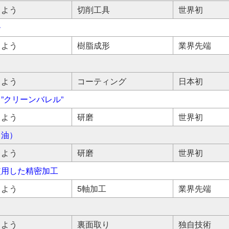
しよう
切削工具
世界初
ー
しよう
樹脂成形
業界先端
しよう
コーティング
日本初
”クリーンバレル”
しよう
研磨
世界初
き油）
しよう
研磨
世界初
使用した精密加工
しよう
5軸加工
業界先端
しよう
裏面取り
独自技術