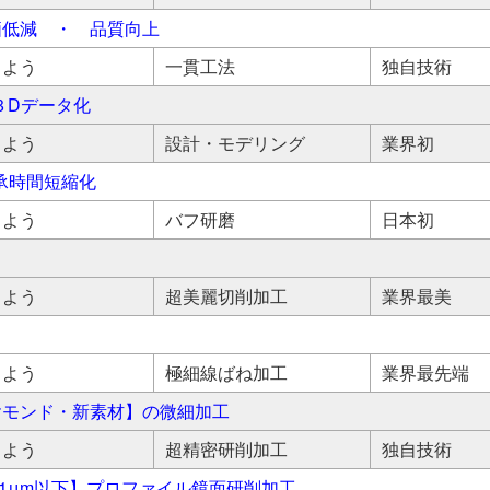
価低減 ・ 品質向上
しよう
一貫工法
独自技術
３Dデータ化
しよう
設計・モデリング
業界初
承時間短縮化
しよう
バフ研磨
日本初
しよう
超美麗切削加工
業界最美
しよう
極細線ばね加工
業界最先端
ヤモンド・新素材】の微細加工
しよう
超精密研削加工
独自技術
.01μm以下】プロファイル鏡面研削加工