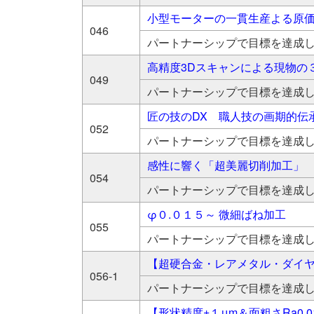
小型モーターの一貫生産よる原
046
パートナーシップで目標を達成
高精度3Dスキャンによる現物の
049
パートナーシップで目標を達成
匠の技のDX 職人技の画期的伝
052
パートナーシップで目標を達成
感性に響く「超美麗切削加工」
054
パートナーシップで目標を達成
φ０.０１５～ 微細ばね加工
055
パートナーシップで目標を達成
【超硬合金・レアメタル・ダイ
056-1
パートナーシップで目標を達成
【形状精度±１μm＆面粗さRa0