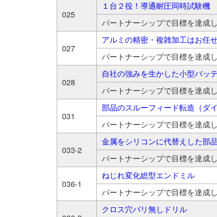
１台２役！導通耐圧同時試験機
025
パートナーシップで目標を達成
アルミの精密・複雑加工はお任
027
パートナーシップで目標を達成
自社の強みを生かした小型バッテ
028
パートナーシップで目標を達成
部品のスルーフィード転造（ダ
031
パートナーシップで目標を達成
金属をシリコンに代替えした部
033-2
パートナーシップで目標を達成
ねじれ変化総型エンドミル
036-1
パートナーシップで目標を達成
クロス穴バリ無しドリル