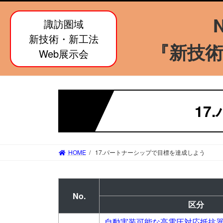
コ
ナ
ン
ビ
諏訪圏域
テ
ゲ
新技術・新工法
ン
ー
『新技術
Web展示会
ツ
シ
へ
ョ
ス
ン
キ
に
ッ
移
17
プ
動
HOME
17.パートナーシップで目標を達成しよう
No.
区分
自動実装可能な高電圧対応抵抗