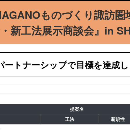
NAGANOものづくり諏訪圏
・新工法展示商談会』
in S
.パートナーシップで目標を達成
提案名
工法
新規性
器