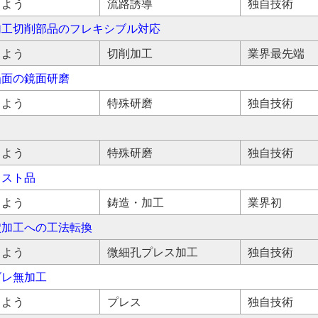
しよう
流路誘導
独自技術
加工切削部品のフレキシブル対応
しよう
切削加工
業界最先端
凸面の鏡面研磨
しよう
特殊研磨
独自技術
しよう
特殊研磨
独自技術
カスト品
しよう
鋳造・加工
業界初
穴加工への工法転換
しよう
微細孔プレス加工
独自技術
ダレ無加工
しよう
プレス
独自技術