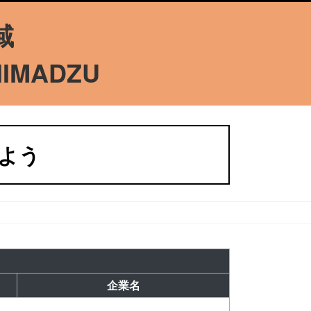
域
HIMADZU
しよう
企業名