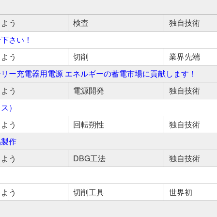
しよう
検査
独自技術
せ下さい！
しよう
切削
業界先端
リー充電器用電源 エネルギーの蓄電市場に貢献します！
しよう
電源開発
独自技術
イス）
しよう
回転朔性
独自技術
品製作
しよう
DBG工法
独自技術
しよう
切削工具
世界初